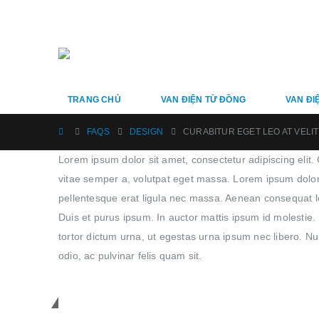
TRANG CHỦ
VAN ĐIỆN TỪ ĐỒNG
VAN ĐI
FAQS
DESIGN
CURABITUR EGET LEO AT VELIT
Lorem ipsum dolor sit amet, consectetur adipiscing elit. C
vitae semper a, volutpat eget massa. Lorem ipsum dolor si
pellentesque erat ligula nec massa. Aenean consequat lo
Duis et purus ipsum. In auctor mattis ipsum id molestie.
tortor dictum urna, ut egestas urna ipsum nec libero. Null
odio, ac pulvinar felis quam sit.
Get in touch