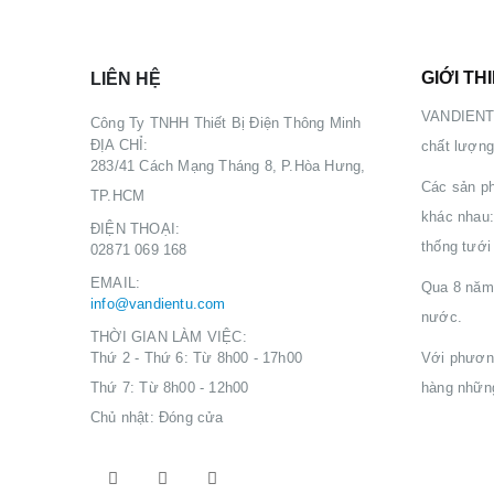
GIỚI TH
LIÊN HỆ
VANDIENTU.
Công Ty TNHH Thiết Bị Điện Thông Minh
ĐỊA CHỈ:
chất lượng
283/41 Cách Mạng Tháng 8, P.Hòa Hưng,
Các sản 
TP.HCM
khác nhau:
ĐIỆN THOẠI:
thống tưới
02871 069 168
EMAIL:
Qua 8 năm 
info@vandientu.com
nước.
THỜI GIAN LÀM VIỆC:
Thứ 2 - Thứ 6: Từ 8h00 - 17h00
Với phương
Thứ 7: Từ 8h00 - 12h00
hàng những
Chủ nhật: Đóng cửa