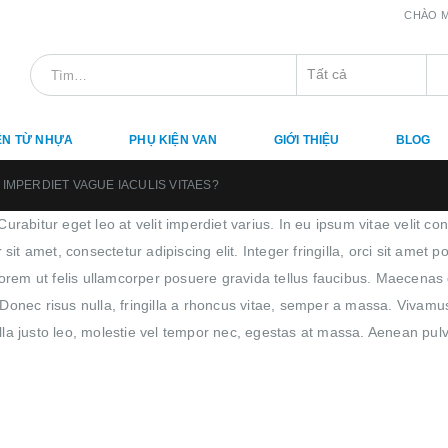
CHÀO M
ỆN TỪ NHỰA
PHỤ KIỆN VAN
GIỚI THIỆU
BLOG
 IMPERDIET VAGUE IACULIS VITAES?
urabitur eget leo at velit imperdiet varius. In eu ipsum vitae velit co
t amet, consectetur adipiscing elit. Integer fringilla, orci sit amet 
rem ut felis ullamcorper posuere gravida tellus faucibus. Maecenas do
 Donec risus nulla, fringilla a rhoncus vitae, semper a massa. Vivamu
a justo leo, molestie vel tempor nec, egestas at massa. Aenean pulvinar