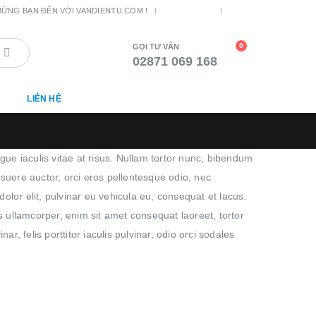
TÀI KHOẢN
LOG IN
|
ỪNG BẠN ĐẾN VỚI VANDIENTU.COM !
0
GỌI TƯ VẤN
02871 069 168
LIÊN HỆ
ngue iaculis vitae at risus. Nullam tortor nunc, bibendum
posuere auctor, orci eros pellentesque odio, nec
lor elit, pulvinar eu vehicula eu, consequat et lacus.
s ullamcorper, enim sit amet consequat laoreet, tortor
, felis porttitor iaculis pulvinar, odio orci sodales