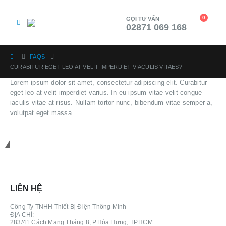
0
GỌI TƯ VẤN
02871 069 168
FAQS
CURABITUR EGET LEO AT VELIT IMPERDIET VIACULIS VITAES?
Lorem ipsum dolor sit amet, consectetur adipiscing elit. Curabitur
eget leo at velit imperdiet varius. In eu ipsum vitae velit congue
iaculis vitae at risus. Nullam tortor nunc, bibendum vitae semper a,
volutpat eget massa.
Get in touch
LIÊN HỆ
Công Ty TNHH Thiết Bị Điện Thông Minh
ĐỊA CHỈ:
283/41 Cách Mạng Tháng 8, P.Hòa Hưng, TP.HCM