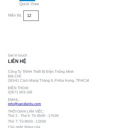
Quick View
này
có
Hiển thị:
nhiều
biến
thể.
Các
tùy
chọn
có
Get in touch
thể
LIÊN HỆ
được
chọn
Công Ty TNHH Thiết Bị Điện Thông Minh
trên
ĐỊA CHỈ:
trang
283/41 Cách Mạng Tháng 8, P.Hòa Hưng, TP.HCM
sản
ĐIỆN THOẠI:
phẩm
02871 069 168
EMAIL:
info@vandientu.com
THỜI GIAN LÀM VIỆC:
Thứ 2 - Thứ 6: Từ 8h00 - 17h00
Thứ 7: Từ 8h00 - 12h00
Chủ nhật: Đóng cửa