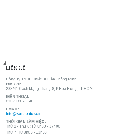
Get in touch
LIÊN HỆ
Công Ty TNHH Thiết Bị Điện Thông Minh
ĐỊA CHỈ:
283/41 Cách Mạng Tháng 8, P.Hòa Hưng, TP.HCM
ĐIỆN THOẠI:
02871 069 168
EMAIL:
info@vandientu.com
THỜI GIAN LÀM VIỆC:
Thứ 2 - Thứ 6: Từ 8h00 - 17h00
Thứ 7: Từ 8h00 - 12h00