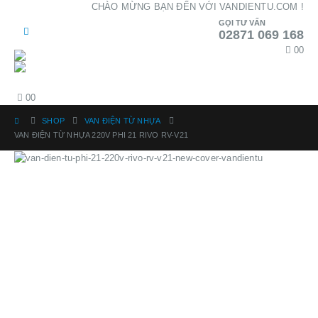
CHÀO MỪNG BẠN ĐẾN VỚI VANDIENTU.COM !
GỌI TƯ VẤN
02871 069 168
0
0
0
0
SHOP
VAN ĐIỆN TỪ NHỰA
VAN ĐIỆN TỪ NHỰA 220V PHI 21 RIVO RV-V21