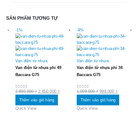
SẢN PHẨM TƯƠNG TỰ
-1%
-9%
Van điện từ nhựa
Van điện từ nhựa
Van điện từ nhựa phi 49
Van điện từ nhựa phi 34
Baccara G75
Baccara G75
Giá
Giá
Giá
Giá
2.890.000
₫
2.850.000
₫
1.099.000
₫
999.000
₫
0
out of 5
0
out of 5
gốc
hiện
gốc
hiện
Thêm vào giỏ hàng
Thêm vào giỏ hàng
là:
tại
là:
tại
Quick View
Quick View
2.890.000 ₫.
là:
1.099.000 ₫.
là:
2.850.000 ₫.
999.000 ₫.