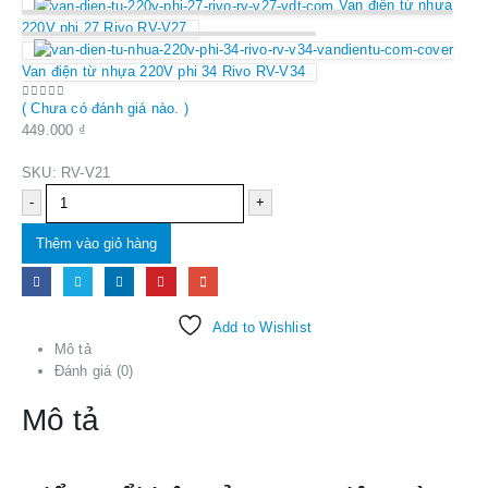
Van điện từ nhựa
220V phi 27 Rivo RV-V27
Van điện từ nhựa 220V phi 34 Rivo RV-V34
( Chưa có đánh giá nào. )
0
out of 5
449.000
₫
SKU:
RV-V21
-
+
Thêm vào giỏ hàng
Add to Wishlist
Mô tả
Đánh giá (0)
Mô tả