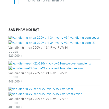
Hỗ trợ và Tư vấn miễn phí
SẢN PHẨM NỔI BẬT
Van điện từ nhựa 220V phi 34 Rivo RV-V34
Van đ
529.000
₫
529.
0
out of 5
0
out 
Van điện từ nhựa 220V phi 21 Rivo RV-V21
Van đ
449.000
₫
449.
0
out of 5
0
out 
Van điện từ nhựa 220V phi 27 Rivo RV-V27
Van đ
489.000
₫
489.
0
out of 5
0
out 