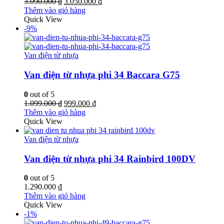
Giá
Giá
3.090.000
₫
3.050.000
₫
gốc
hiện
Thêm vào giỏ hàng
là:
tại
Quick View
3.090.000 ₫.
là:
-9%
3.050.000 ₫.
Van điện từ nhựa
Van điện từ nhựa phi 34 Baccara G75
0
out of 5
Giá
Giá
1.099.000
₫
999.000
₫
gốc
hiện
Thêm vào giỏ hàng
là:
tại
Quick View
1.099.000 ₫.
là:
999.000 ₫.
Van điện từ nhựa
Van điện từ nhựa phi 34 Rainbird 100DV
0
out of 5
1.290.000
₫
Thêm vào giỏ hàng
Quick View
-1%