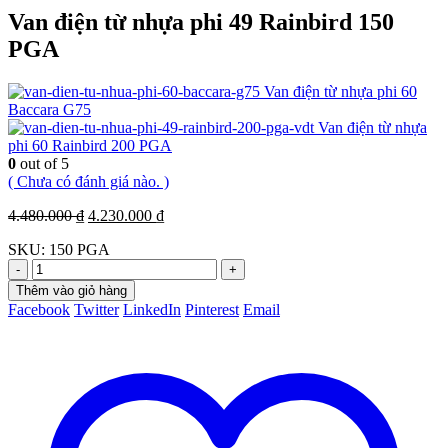
Van điện từ nhựa phi 49 Rainbird 150
PGA
Van điện từ nhựa phi 60
Baccara G75
Van điện từ nhựa
phi 60 Rainbird 200 PGA
0
out of 5
( Chưa có đánh giá nào. )
Giá
Giá
4.480.000
₫
4.230.000
₫
gốc
hiện
SKU:
150 PGA
là:
tại
4.480.000 ₫.
là:
-
+
4.230.000 ₫.
Thêm vào giỏ hàng
Facebook
Twitter
LinkedIn
Pinterest
Email