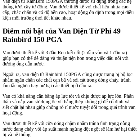
Van điện từ RainBird 150PGA thường được sử dụng trong các hệ
thống tưới cây tự động. Van được thiết kế với chất liệu nhựa cao
cấp, chắc chắn và có độ bền cao, hoạt động ổn định trong mọi điều
kiện môi trường thời tiết khác nhau.
Điểm nổi bật của Van Điện Từ Phi 49
Rainbird 150 PGA
Van được thiết kế với 3 đầu Ren kết nối (2 đầu vào và 1 đầu ra)
giúp bạn có thể dễ dàng và thuận tiện hơn trong việc đấu nối với
đường ống dẫn nước.
Ngoài ra, van điện từ Rainbird 150PGA cũng được trang bị bộ lọc
nhằm ngăn chặn các chất cạn bã và sỏi cát trong dòng chảy, tránh
làm tắc nghẽn hay hư hại các thiết bị ở đầu ra.
Van có khả năng cân bằng áp lực tốt và chịu được áp lực lớn. Phần
thân và nắp van sử dụng ốc vít bằng thép không gỉ để cố định và
siết chặt lại nhau giúp chống rò rỉ nước tuyệt đối trong quá trình van
hoạt động.
Van được thiết kế với cửa đóng chậm nhằm tránh tình trạng dòng
nước đang chảy với áp suất mạnh ngừng đột ngột sẽ làm hư hại thiết
bị và hệ thống.