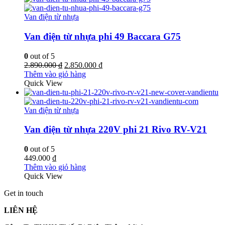
Van điện từ nhựa
Van điện từ nhựa phi 49 Baccara G75
0
out of 5
Giá
Giá
2.890.000
₫
2.850.000
₫
gốc
hiện
Thêm vào giỏ hàng
là:
tại
Quick View
2.890.000 ₫.
là:
2.850.000 ₫.
Van điện từ nhựa
Van điện từ nhựa 220V phi 21 Rivo RV-V21
0
out of 5
449.000
₫
Thêm vào giỏ hàng
Quick View
Get in touch
LIÊN HỆ