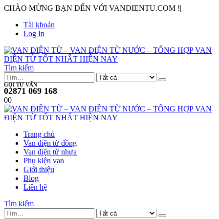
CHÀO MỪNG BẠN ĐẾN VỚI VANDIENTU.COM !
|
Tài khoản
Log In
Tìm kiếm
GỌI TƯ VẤN
02871 069 168
0
0
Trang chủ
Van điện từ đồng
Van điện từ nhựa
Phụ kiện van
Giới thiệu
Blog
Liên hệ
Tìm kiếm