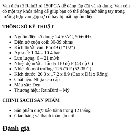
Van điện từ RainBird 150PGA dễ dàng lắp đặt và sử dụng. Van còn
có một tay khóa riêng để giúp bạn có thể đóng/mở bằng tay trong
trường hợp van gặp sự cố hay bị mất nguồn điện.
THÔNG SỐ KỸ THUẬT
Nguồn điện sử dụng: 24 V/AC, 50/60Hz
Điện trở cuộn coil: 30-39 ohms
Kích thước van: Phi 49 (1*1/2″)
Áp suất: 1.04 – 10.4 bar
Lưu lượng: 6 – 21 m3/h
Nhiệt độ nước: Tối đa 110 độ F (43 độ C)
Nhiệt độ môi trường: 125 độ F (52 độ C)
Kích thước: 20.3 x 17.2 x 8.9 (Cao x Dài x Rộng)
Chât liệu: Nhựa cao cấp
Màu sắc: Đen
Thương hiệu: RainBird – Mỹ
CHÍNH SÁCH SẢN PHẨM
Sản phẩm được bảo hành trong 12 tháng
Giao hàng và thanh toán tận nơi
Đánh giá