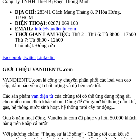
Công Ty TNHH Thiết Bị Điện Thông Minh
ĐỊA CHỈ:
283/41 Cách Mạng Tháng 8, P.Hòa Hưng,
TP.HCM
ĐIỆN THOẠI:
02871 069 168
EMAIL:
info@vandientu.com
THỜI GIAN LÀM VIỆC:
Thứ 2 - Thứ 6: Từ 8h00 - 17h00
Thứ 7: Từ 8h00 - 12h00
Chủ nhật: Đóng cửa
Facebook
Twitter
Linkedin
GIỚI THIỆU VANDIENTU.com
VANDIENTU.com là công ty chuyên phân phối các loại van cao
cấp, đảm bảo về mặt chất lượng và độ bền cực tốt.
Các sản phẩm
van điện từ
của chúng tôi có thể ứng dụng rộng rãi
cho nhiều mục đích khác nhau: Dùng để đóng/mở hệ thống dẫn khí,
gas, hệ thống nước sinh hoạt, hệ thống tưới cây tự động...
Qua 8 năm hoạt động, Vandientu.com đã phục vụ hơn 50.000 khách
hàng trên khắp cả nước.
Với phương chăm: “Phụng sự là lẽ sống” - Chúng tôi cam kết sẽ