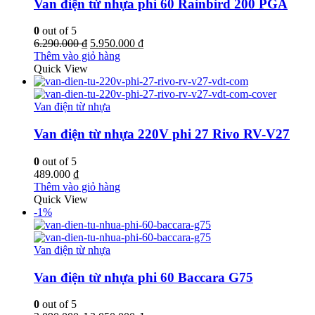
Van điện từ nhựa phi 60 Rainbird 200 PGA
0
out of 5
Giá
Giá
6.290.000
₫
5.950.000
₫
gốc
hiện
Thêm vào giỏ hàng
là:
tại
Quick View
6.290.000 ₫.
là:
5.950.000 ₫.
Van điện từ nhựa
Van điện từ nhựa 220V phi 27 Rivo RV-V27
0
out of 5
489.000
₫
Thêm vào giỏ hàng
Quick View
-1%
Van điện từ nhựa
Van điện từ nhựa phi 60 Baccara G75
0
out of 5