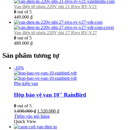
Van điện từ nhựa 220V phi 21 Rivo RV-V21
0
out of 5
449.000
₫
Van điện từ nhựa 220V phi 27 Rivo RV-V27
0
out of 5
489.000
₫
Sản phẩm tương tự
-10%
Phụ kiện van
Hộp bảo vệ van 10″ RainBird
0
out of 5
Giá
Giá
1.690.000
₫
1.520.000
₫
gốc
hiện
Thêm vào giỏ hàng
là:
tại
Quick View
1.690.000 ₫.
là: