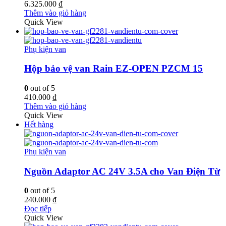
chọn
6.325.000
₫
có
Thêm vào giỏ hàng
thể
Quick View
được
chọn
trên
Phụ kiện van
trang
sản
Hộp bảo vệ van Rain EZ-OPEN PZCM 15
phẩm
0
out of 5
410.000
₫
Thêm vào giỏ hàng
Quick View
Hết hàng
Phụ kiện van
Nguồn Adaptor AC 24V 3.5A cho Van Điện Từ
0
out of 5
240.000
₫
Đọc tiếp
Quick View