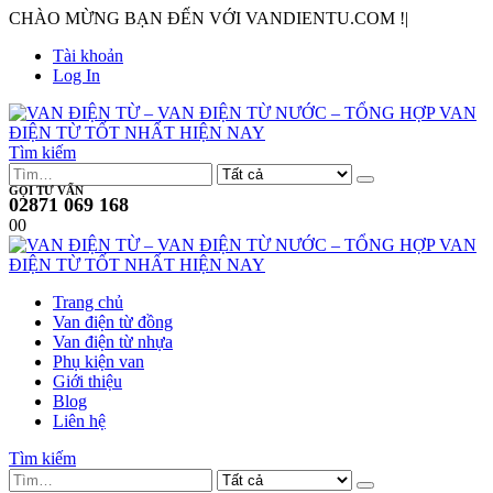
CHÀO MỪNG BẠN ĐẾN VỚI VANDIENTU.COM !
|
Tài khoản
Log In
Tìm kiếm
GỌI TƯ VẤN
02871 069 168
0
0
Trang chủ
Van điện từ đồng
Van điện từ nhựa
Phụ kiện van
Giới thiệu
Blog
Liên hệ
Tìm kiếm