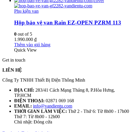
Phụ kiện van
Hộp bảo vệ van Rain EZ-OPEN PZRM 113
0
out of 5
1.990.000
₫
Thêm vào giỏ hàng
Quick View
Get in touch
LIÊN HỆ
Công Ty TNHH Thiết Bị Điện Thông Minh
ĐỊA CHỈ:
283/41 Cách Mạng Tháng 8, P.Hòa Hưng,
TP.HCM
ĐIỆN THOẠI:
02871 069 168
EMAIL:
info@vandientu.com
THỜI GIAN LÀM VIỆC:
Thứ 2 - Thứ 6: Từ 8h00 - 17h00
Thứ 7: Từ 8h00 - 12h00
Chủ nhật: Đóng cửa